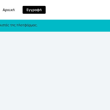
LDAP)
Αρχική
Εγγραφή
ιριστές της πλατφόρμας.